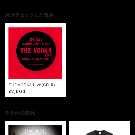
最近チェックした商品
THE VODKA Live(CD-R)19
91.5.25Yokohama Shell Gar
¥2,000
den"Official Pirate Edition
-1"
その他の商品