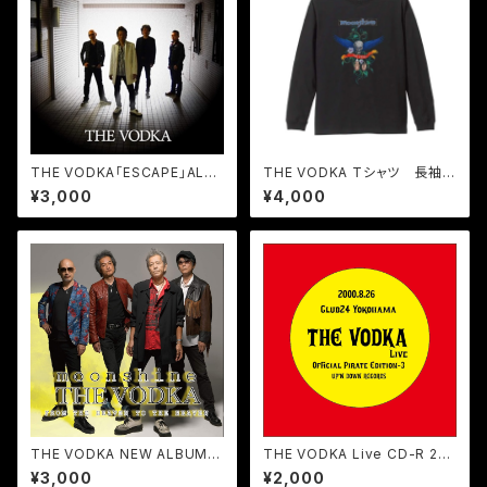
THE VODKA「ESCAPE」ALB
THE VODKA Tシャツ 長袖
UM
全3色
¥3,000
¥4,000
THE VODKA NEW ALBUM
THE VODKA Live CD-R 20
「moonshine」
00.8.26Club24"Official Pir
¥3,000
¥2,000
ate Edition-3"