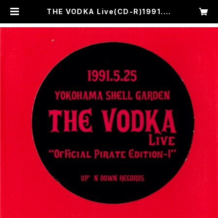
THE VODKA Live(CD-R)1991.5.
25Yokohama Shell Garden"Of
ficial Pirate Edition-1" | THE
VODKA