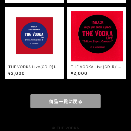
THE VODKA Live(CD-R)19
THE VODKA Live(CD-R)19
95.6.24 Club24Yokoham
91.5.25Yokohama Shell Gar
¥2,000
¥2,000
a"official pirate edition-2"
den"Official Pirate Edition
-1"
商品一覧に戻る
© THE VODKA